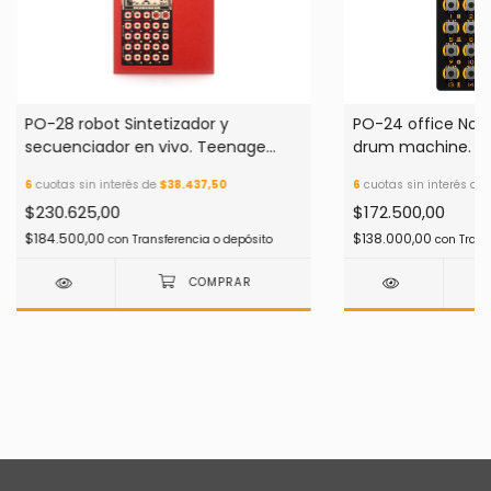
PO-28 robot Sintetizador y
PO-24 office Nois
secuenciador en vivo. Teenage
drum machine. T
Engineering
Engineering
6
cuotas sin interés de
$38.437,50
6
cuotas sin interés de
$230.625,00
$172.500,00
$184.500,00
$138.000,00
con
Transferencia o depósito
con
Trans