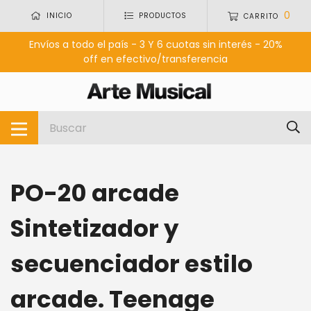
0
INICIO
PRODUCTOS
CARRITO
Envíos a todo el país - 3 Y 6 cuotas sin interés - 20%
off en efectivo/transferencia
PO-20 arcade
Sintetizador y
secuenciador estilo
arcade. Teenage