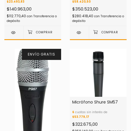
$23.493,83
$58.420,50
$140.963,00
$350.523,00
$112.770,40
$280.418,40
con
Transferencia o
con
Transferencia o
depósito
depósito
ENVÍO GRATIS
Micrófono Shure SM57
6
cuotas sin interés de
$53.779,17
$322.675,00