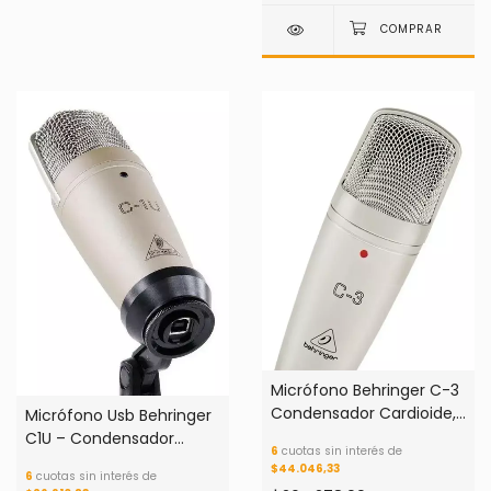
Micrófono Behringer C-3
Condensador Cardioide,
Micrófono Usb Behringer
Omnidireccional
C1U – Condensador
6
cuotas sin interés de
Cardioide
$44.046,33
6
cuotas sin interés de