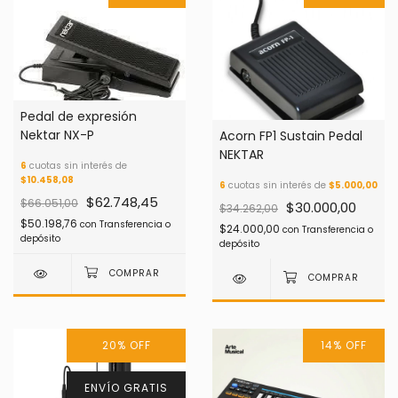
Pedal de expresión
Nektar NX-P
Acorn FP1 Sustain Pedal
NEKTAR
6
cuotas sin interés de
$10.458,08
6
cuotas sin interés de
$5.000,00
$62.748,45
$66.051,00
$30.000,00
$34.262,00
$50.198,76
con
Transferencia o
$24.000,00
con
Transferencia o
depósito
depósito
20
%
OFF
14
%
OFF
ENVÍO GRATIS