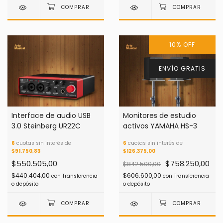
10
%
OFF
ENVÍO GRATIS
Interface de audio USB
Monitores de estudio
3.0 Steinberg UR22C
activos YAMAHA HS-3
6
cuotas sin interés de
6
cuotas sin interés de
$91.750,83
$126.375,00
$550.505,00
$758.250,00
$842.500,00
$440.404,00
$606.600,00
con
Transferencia
con
Transferencia
o depósito
o depósito