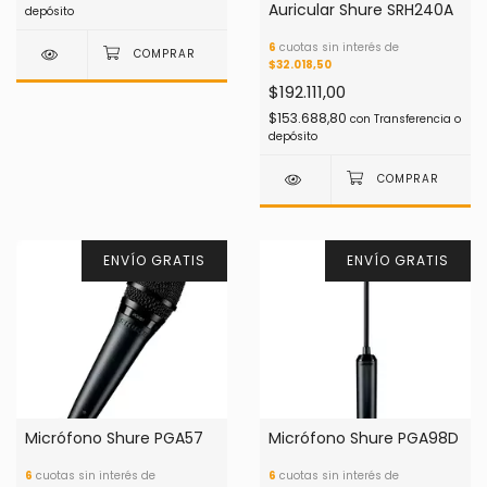
Auricular Shure SRH240A
depósito
6
cuotas sin interés de
$32.018,50
$192.111,00
$153.688,80
con
Transferencia o
depósito
ENVÍO GRATIS
ENVÍO GRATIS
Micrófono Shure PGA57
Micrófono Shure PGA98D
6
cuotas sin interés de
6
cuotas sin interés de