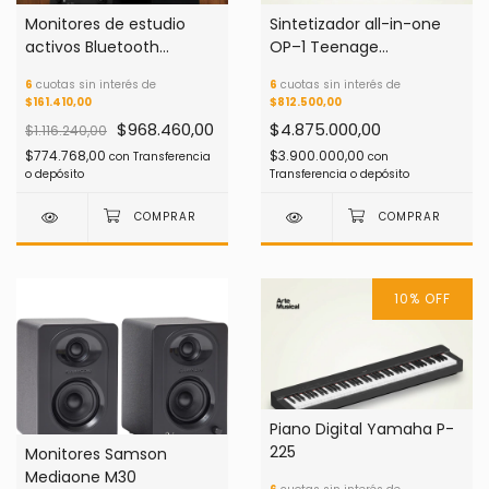
Monitores de estudio
Sintetizador all-in-one
activos Bluetooth
OP–1 Teenage
Presonus Eris 5 BT 2da
Engineering
6
cuotas sin interés de
6
cuotas sin interés de
generación
$161.410,00
$812.500,00
$968.460,00
$4.875.000,00
$1.116.240,00
$774.768,00
$3.900.000,00
con
Transferencia
con
o depósito
Transferencia o depósito
10
%
OFF
Piano Digital Yamaha P-
225
Monitores Samson
Mediaone M30