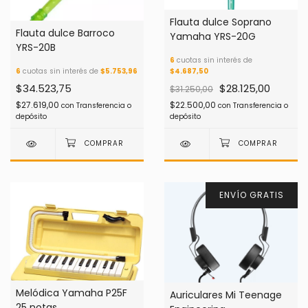
Flauta dulce Soprano
Flauta dulce Barroco
Yamaha YRS-20G
YRS-20B
6
cuotas sin interés de
6
cuotas sin interés de
$5.753,96
$4.687,50
$34.523,75
$28.125,00
$31.250,00
$27.619,00
$22.500,00
con
Transferencia o
con
Transferencia o
depósito
depósito
ENVÍO GRATIS
Melódica Yamaha P25F
Auriculares Mi Teenage
25 notas