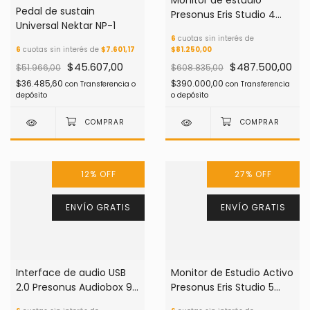
Monitor de estudio
Pedal de sustain
Presonus Eris Studio 4
Universal Nektar NP-1
(precio por unidad)
6
cuotas sin interés de
6
cuotas sin interés de
$7.601,17
$81.250,00
$45.607,00
$487.500,00
$51.966,00
$608.835,00
$36.485,60
$390.000,00
con
Transferencia o
con
Transferencia
depósito
o depósito
12
%
OFF
27
%
OFF
ENVÍO GRATIS
ENVÍO GRATIS
Interface de audio USB
Monitor de Estudio Activo
2.0 Presonus Audiobox 96
Presonus Eris Studio 5
25 Aniversario
(precio por unidad)