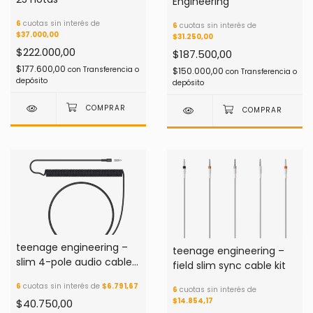
Engineering
6
cuotas sin interés de
6
cuotas sin interés de
$37.000,00
$31.250,00
$222.000,00
$187.500,00
$177.600,00
con
Transferencia o
$150.000,00
con
Transferencia o
depósito
depósito
teenage engineering –
teenage engineering –
slim 4-pole audio cable
field slim sync cable kit
spiral
6
cuotas sin interés de
$6.791,67
6
cuotas sin interés de
$14.854,17
$40.750,00