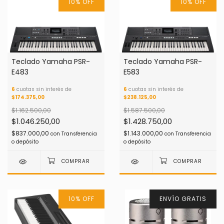
10
%
OFF
10
%
OFF
Teclado Yamaha PSR-
Teclado Yamaha PSR-
E483
E583
6
cuotas sin interés de
6
cuotas sin interés de
$174.375,00
$238.125,00
$1.162.500,00
$1.587.500,00
$1.046.250,00
$1.428.750,00
$837.000,00
$1.143.000,00
con
Transferencia
con
Transferencia
o depósito
o depósito
10
%
OFF
ENVÍO GRATIS