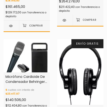
$264.278,00
$26.910,83
$161.465,00
$211.422,40
con
Transferencia o
depósito
$129.172,00
con
Transferencia o
depósito
ENVÍO GRATIS
Micrófono Cardioide De
Condensador Behringer
Sb 78a Color Negro
6
cuotas sin interés de
$23.417,67
$140.506,00
$112.404,80
con
Transferencia o