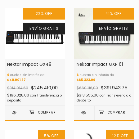
22
%
OFF
41
%
OFF
ENVÍO GRATIS
ENVÍO GRATIS
Nektar Impact GX49
Nektar Impact GXP 61
6
cuotas sin interés de
6
cuotas sin interés de
$40.901,67
$65.323,96
$245.410,00
$391.943,75
$314.914,60
$660.116,00
$196.328,00
$313.555,00
con
Transferencia o
con
Transferencia o
depósito
depósito
5
%
OFF
12
%
OFF