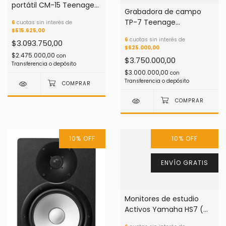
portátil CM-15 Teenage
Grabadora de campo
Engineering
TP-7 Teenage
6
cuotas sin interés de
$515.625,00
Engineering
6
cuotas sin interés de
$3.093.750,00
$625.000,00
$2.475.000,00
con
$3.750.000,00
Transferencia o depósito
$3.000.000,00
con
Transferencia o depósito
10
%
OFF
10
%
OFF
ENVÍO GRATIS
Monitores de estudio
Activos Yamaha HS7 (
Unidad )