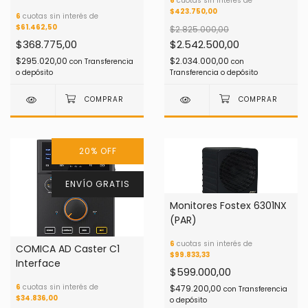
6
cuotas sin interés de
$423.750,00
6
cuotas sin interés de
$61.462,50
$2.825.000,00
$368.775,00
$2.542.500,00
$295.020,00
$2.034.000,00
con
Transferencia
con
o depósito
Transferencia o depósito
20
%
OFF
ENVÍO GRATIS
Monitores Fostex 6301NX
(PAR)
6
cuotas sin interés de
COMICA AD Caster C1
$99.833,33
Interface
$599.000,00
6
cuotas sin interés de
$479.200,00
con
Transferencia
$34.836,00
o depósito