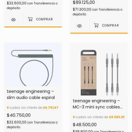
$89.125,00
$32.600,00
con
Transferencia o
depósito
$71.300,00
con
Transferencia o
depósito
teenage engineering –
slim audio cable espiral
teenage engineering –
MC-3 mini sync cables
6
cuotas sin interés de
$6.791,67
95mm
$40.750,00
6
cuotas sin interés de
$8.083,33
$32.600,00
con
Transferencia o
$48.500,00
depósito
$38.800,00
con
Transferencia o