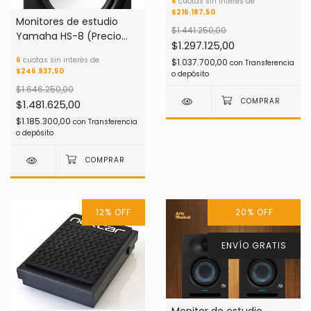
6
cuotas sin interés de
$216.187,50
Monitores de estudio
$1.441.250,00
Yamaha HS-8 (Precio
$1.297.125,00
por Unidad)
6
cuotas sin interés de
$1.037.700,00
con
Transferencia
$246.937,50
o depósito
$1.646.250,00
$1.481.625,00
$1.185.300,00
con
Transferencia
o depósito
12
%
OFF
20
%
OFF
ENVÍO GRATIS