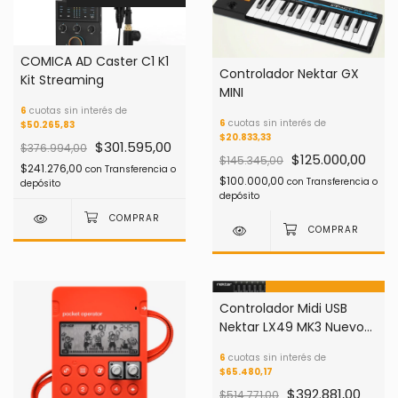
COMICA AD Caster C1 K1
Controlador Nektar GX
Kit Streaming
MINI
6
cuotas sin interés de
6
cuotas sin interés de
$50.265,83
$20.833,33
$301.595,00
$376.994,00
$125.000,00
$145.345,00
$241.276,00
con
Transferencia o
$100.000,00
con
Transferencia o
depósito
depósito
24
%
OFF
Controlador Midi USB
Nektar LX49 MK3 Nuevo
ENVÍO GRATIS
Modelo !!
6
cuotas sin interés de
$65.480,17
$392.881,00
$514.771,00