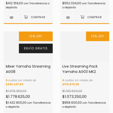
$412.159,00
$552.024,00
con
Transferencia o
con
Transferencia
depósito
o depósito
10
%
OFF
10
%
OFF
ENVÍO GRATIS
Mixer Yamaha Streaming
Live Streaming Pack
AG08
Yamaha AG03 MK2
6
cuotas sin interés de
6
cuotas sin interés de
$296.437,50
$178.875,00
$1.976.250,00
$1.192.500,00
$1.778.625,00
$1.073.250,00
$1.422.900,00
$858.600,00
con
Transferencia
con
Transferencia
o depósito
o depósito