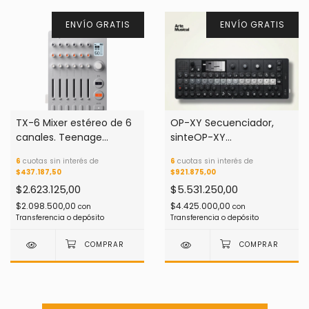
ENVÍO GRATIS
ENVÍO GRATIS
TX-6 Mixer estéreo de 6
OP-XY Secuenciador,
canales. Teenage
sinteOP-XY
Engineering
Secuenciador,
6
cuotas sin interés de
6
cuotas sin interés de
sintetizador y sampler
$437.187,50
$921.875,00
superpotente. Teenage
$2.623.125,00
$5.531.250,00
Engineering
$2.098.500,00
$4.425.000,00
con
con
Transferencia o depósito
Transferencia o depósito