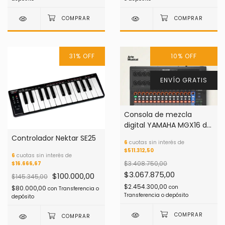
31
%
OFF
10
%
OFF
ENVÍO GRATIS
Consola de mezcla
digital YAMAHA MGX16 de
22 canales
Controlador Nektar SE25
6
cuotas sin interés de
$511.312,50
6
cuotas sin interés de
$3.408.750,00
$16.666,67
$3.067.875,00
$100.000,00
$145.345,00
$2.454.300,00
con
$80.000,00
con
Transferencia o
Transferencia o depósito
depósito