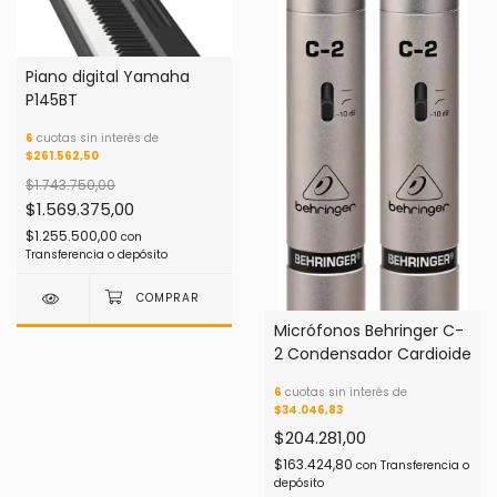
Piano digital Yamaha
P145BT
6
cuotas sin interés de
$261.562,50
$1.743.750,00
$1.569.375,00
$1.255.500,00
con
Transferencia o depósito
Micrófonos Behringer C-
2 Condensador Cardioide
6
cuotas sin interés de
$34.046,83
$204.281,00
$163.424,80
con
Transferencia o
depósito