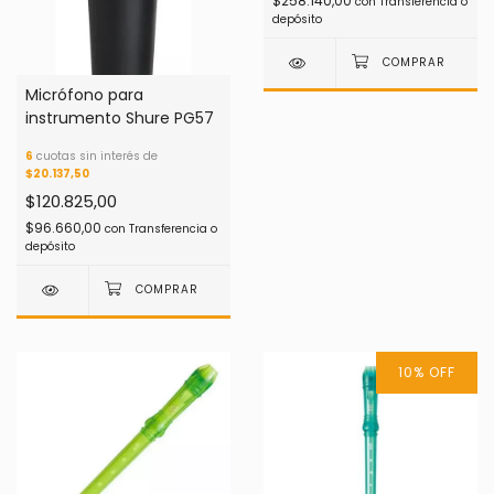
$258.140,00
con
Transferencia o
depósito
Micrófono para
instrumento Shure PG57
6
cuotas sin interés de
$20.137,50
$120.825,00
$96.660,00
con
Transferencia o
depósito
10
%
OFF