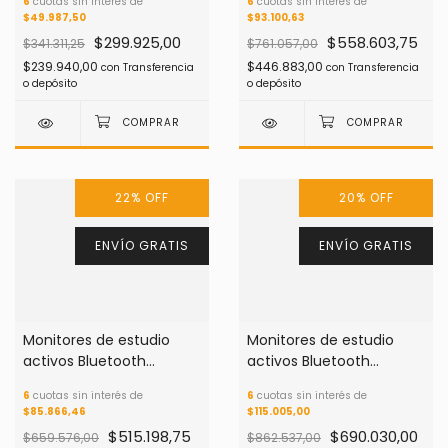
6
cuotas sin interés de
6
cuotas sin interés de
$49.987,50
$93.100,63
$299.925,00
$558.603,75
$341.311,25
$761.057,00
$239.940,00
$446.883,00
con
Transferencia
con
Transferencia
o depósito
o depósito
22
%
OFF
20
%
OFF
ENVÍO GRATIS
ENVÍO GRATIS
Monitores de estudio
Monitores de estudio
activos Bluetooth
activos Bluetooth
Presonus ERIS 3.5 BT 2da.
Presonus Eris 4.5 BT 2da.
6
cuotas sin interés de
6
cuotas sin interés de
Generación
Generación
$85.866,46
$115.005,00
$515.198,75
$690.030,00
$659.576,00
$862.537,00