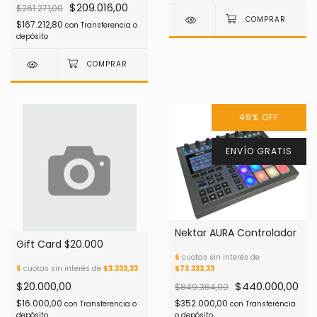
$209.016,00
$261.271,00
$167.212,80
con
Transferencia o
depósito
48
%
OFF
ENVÍO GRATIS
Nektar AURA Controlador
Gift Card $20.000
6
cuotas sin interés de
6
cuotas sin interés de
$3.333,33
$73.333,33
$20.000,00
$440.000,00
$849.364,00
$16.000,00
$352.000,00
con
Transferencia o
con
Transferencia
depósito
o depósito