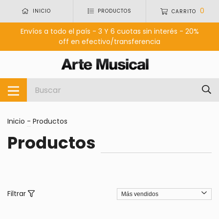
0
INICIO
PRODUCTOS
CARRITO
Envíos a todo el país - 3 Y 6 cuotas sin interés - 20%
off en efectivo/transferencia
Inicio
-
Productos
Productos
Filtrar