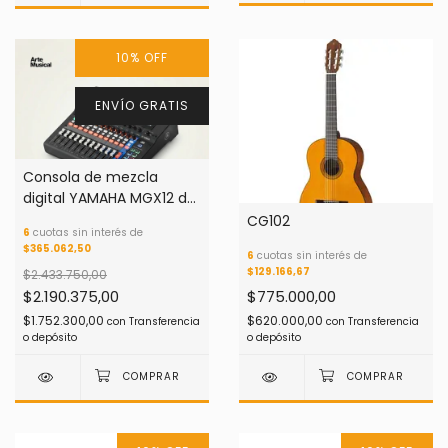
10
%
OFF
ENVÍO GRATIS
Consola de mezcla
digital YAMAHA MGX12 de
18 canales
CG102
6
cuotas sin interés de
$365.062,50
6
cuotas sin interés de
$129.166,67
$2.433.750,00
$2.190.375,00
$775.000,00
$1.752.300,00
$620.000,00
con
Transferencia
con
Transferencia
o depósito
o depósito