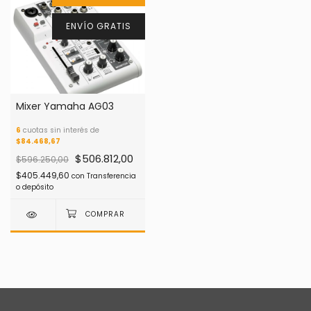
ENVÍO GRATIS
Mixer Yamaha AG03
6
cuotas sin interés de
$84.468,67
$506.812,00
$596.250,00
$405.449,60
con
Transferencia
o depósito