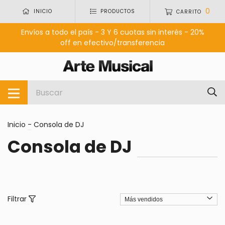
0
INICIO
PRODUCTOS
CARRITO
Envíos a todo el país - 3 Y 6 cuotas sin interés - 20%
off en efectivo/transferencia
Inicio
-
Consola de DJ
Consola de DJ
Filtrar