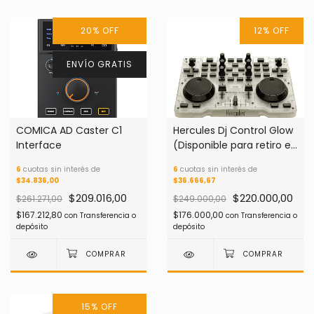
20
%
OFF
12
%
OFF
ENVÍO GRATIS
COMICA AD Caster C1
Hercules Dj Control Glow
Interface
(Disponible para retiro en
San Isidro)
6
cuotas sin interés de
6
cuotas sin interés de
$34.836,00
$36.666,67
$209.016,00
$220.000,00
$261.271,00
$249.000,00
$167.212,80
$176.000,00
con
Transferencia o
con
Transferencia o
depósito
depósito
15
%
OFF